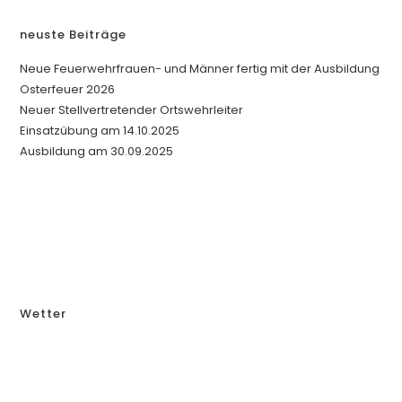
i
n
neuste Beiträge
w
e
i
Neue Feuerwehrfrauen- und Männer fertig mit der Ausbildung
s
Osterfeuer 2026
Neuer Stellvertretender Ortswehrleiter
Einsatzübung am 14.10.2025
Ausbildung am 30.09.2025
Wetter