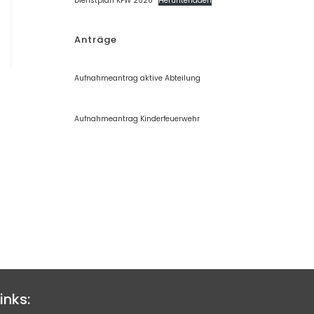
Dienstplan KFW 2026
Herunterladen
Anträge
Aufnahmeantrag aktive Abteilung
Aufnahmeantrag Kinderfeuerwehr
inks: