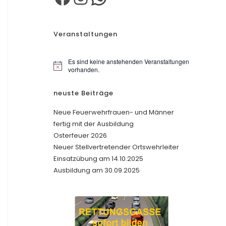
Veranstaltungen
Es sind keine anstehenden Veranstaltungen
H
vorhanden.
i
n
neuste Beiträge
w
e
i
Neue Feuerwehrfrauen- und Männer
s
fertig mit der Ausbildung
Osterfeuer 2026
Neuer Stellvertretender Ortswehrleiter
Einsatzübung am 14.10.2025
Ausbildung am 30.09.2025