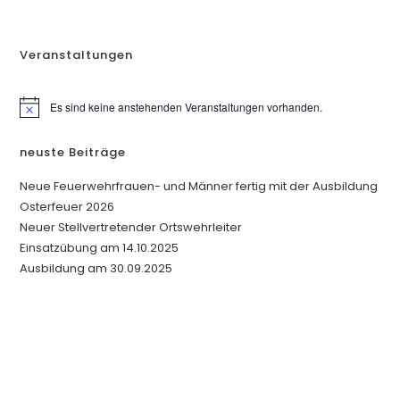
Veranstaltungen
Es sind keine anstehenden Veranstaltungen vorhanden.
H
i
n
neuste Beiträge
w
e
i
Neue Feuerwehrfrauen- und Männer fertig mit der Ausbildung
s
Osterfeuer 2026
Neuer Stellvertretender Ortswehrleiter
Einsatzübung am 14.10.2025
Ausbildung am 30.09.2025