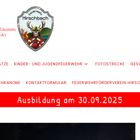
ÄTZE
KINDER- UND JUGENDFEUERWEHR
FOTOSTRECKE
GES
CHKANONE
KONTAKTFORMULAR
FEUERWEHRFÖRDERVEREIN HIRS
Ausbildung am 30.09.2025