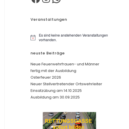
Veranstaltungen
Es sind keine anstehenden Veranstaltungen
H
vorhanden.
i
n
neuste Beiträge
w
e
i
Neue Feuerwehrfrauen- und Männer
s
fertig mit der Ausbildung
Osterfeuer 2026
Neuer Stellvertretender Ortswehrleiter
Einsatzübung am 14.10.2025
Ausbildung am 30.09.2025